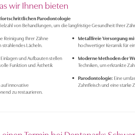
s wir Ihnen bieten
 fortschrittlichen Parodontologie
ielzahl von Behandlungen, um die langfristige Gesundheit Ihrer Zäh
he Reinigung Ihrer Zähne
Metallfreie Versorgung mi
n strahlendes Lächeln.
hochwertiger Keramik für ei
 Einlagen und Aufbauten stellen
Moderne Methoden der Wu
volle Funktion und Ästhetik
Techniken, um erkrankte Zah
Parodontologie:
Eine umfas
 auf innovative
Zahnfleisch und eine starke
nend zu restaurieren.
e einen Termin bei Dentaparks Schwer