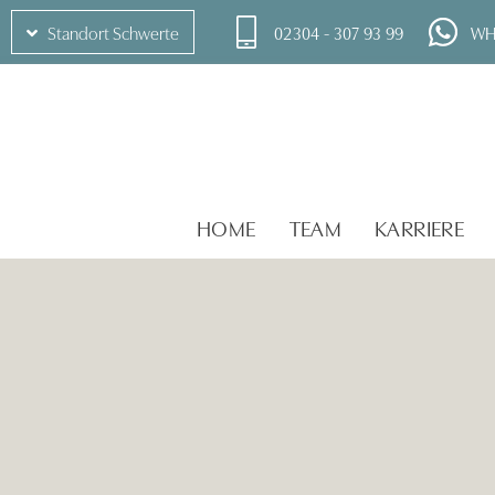
02304 - 307 93 99
WH
Standort Schwerte
HOME
TEAM
KARRIERE