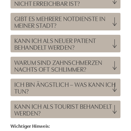
NICHT ERREICHBAR IST?
GIBT ES MEHRERE NOTDIENSTE IN
MEINER STADT?
KANN ICH ALS NEUER PATIENT
BEHANDELT WERDEN?
WARUM SIND ZAHNSCHMERZEN
NACHTS OFT SCHLIMMER?
ICH BIN ÄNGSTLICH – WAS KANN ICH
TUN?
KANN ICH ALS TOURIST BEHANDELT
WERDEN?
Wichtiger Hinweis: