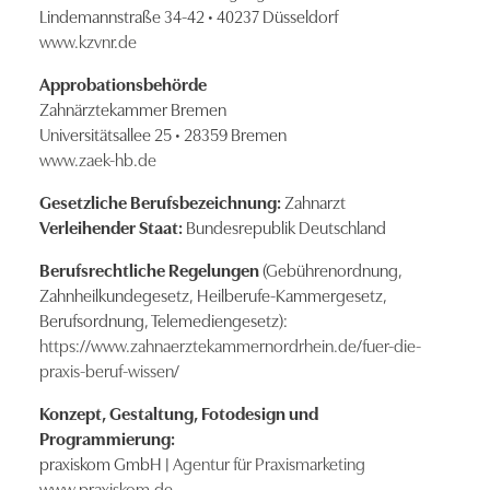
Lindemannstraße 34-42 • 40237 Düsseldorf
www.kzvnr.de
Approbationsbehörde
Zahnärztekammer Bremen
Universitätsallee 25 • 28359 Bremen
www.zaek-hb.de
Gesetzliche Berufsbezeichnung:
Zahnarzt
Verleihender Staat:
Bundesrepublik Deutschland
Berufsrechtliche Regelungen
(Gebührenordnung,
Zahnheilkundegesetz, Heilberufe-Kammergesetz,
Berufsordnung, Telemediengesetz):
https://www.zahnaerztekammernordrhein.de/fuer-die-
praxis-beruf-wissen/
Konzept, Gestaltung, Fotodesign und
Programmierung:
praxiskom GmbH |
Agentur für Praxismarketing
www.praxiskom.de