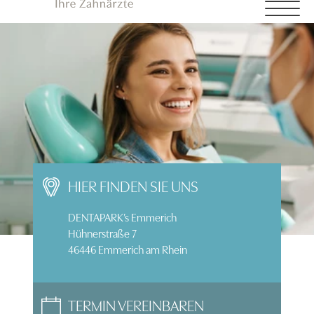
HIER FINDEN SIE UNS
DENTAPARK’s Emmerich
Hühnerstraße 7
46446 Emmerich am Rhein
TERMIN VEREINBAREN