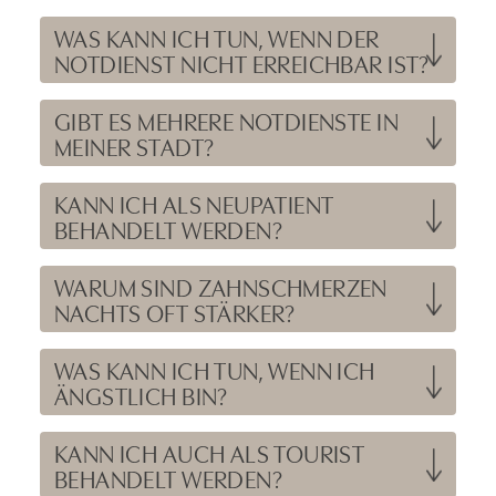
WAS KANN ICH TUN, WENN DER
NOTDIENST NICHT ERREICHBAR IST?
GIBT ES MEHRERE NOTDIENSTE IN
MEINER STADT?
KANN ICH ALS NEUPATIENT
BEHANDELT WERDEN?
WARUM SIND ZAHNSCHMERZEN
NACHTS OFT STÄRKER?
WAS KANN ICH TUN, WENN ICH
ÄNGSTLICH BIN?
KANN ICH AUCH ALS TOURIST
BEHANDELT WERDEN?