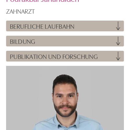
ZAHNARZT
BERUFLICHE LAUFBAHN
BILDUNG
PUBLIKATION UND FORSCHUNG